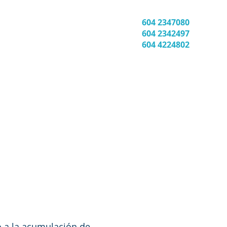
BLOG
604 2347080
604 2342497
604 4224802
o a la acumulación de