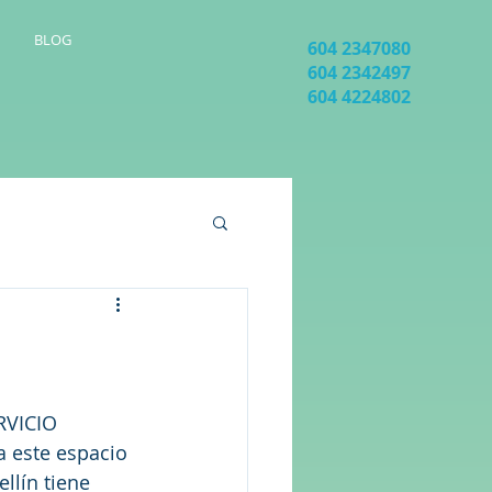
BLOG
604 2347080
604 2342497
604 4224802
RVICIO 
 este espacio 
llín tiene 